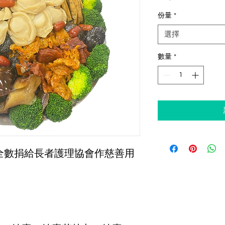
格
份量
*
選擇
數量
*
將全數捐給長者護理協會作慈善用